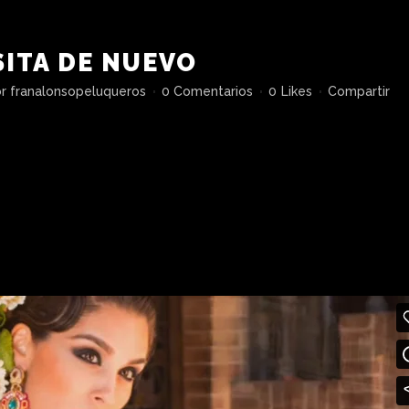
SITA DE NUEVO
or
franalonsopeluqueros
0 Comentarios
0
Likes
Compartir