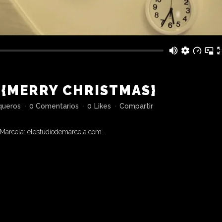
 {MERRY CHRISTMAS}
queros
0 Comentarios
0
Likes
Compartir
 Marcela: elestudiodemarcela.com...