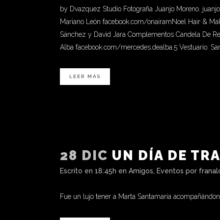
by Dvazquez Studio Fotografia Juanjo Moreno. juanj
Mariano León facebook.com/onairamNoel Hair & Ma
Sánchez y David Jara Complementos Candela De Rei
Alba facebook.com/mercedes.dealba.5 Vestuario: S
LEER MÁS
28 DIC
UN DÍA DE TR
Escrito en 18:45h
en
Amigos
,
Eventos
por
frana
Fue un lujo tener a Marta Santamaría acompañándonos