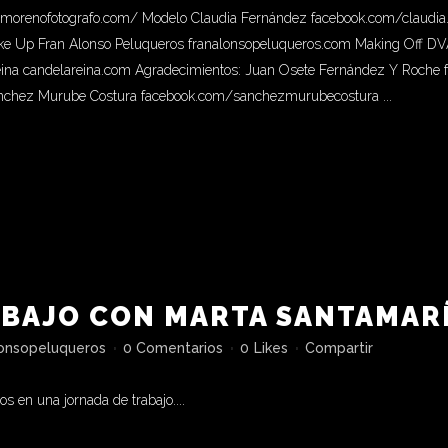
omorenofotografo.com/ Modelo Claudia Fernández facebook.com/claudia.f
ke Up Fran Alonso Peluqueros franalonsopeluqueros.com Making Off D
na candelareina.com Agradecimientos: Juan Osete Fernández Y Roche 
anchez Murube Costura facebook.com/sanchezmurubecostura ...
ABAJO CON MARTA SANTAMAR
lonsopeluqueros
0 Comentarios
0
Likes
Compartir
 en una jornada de trabajo....