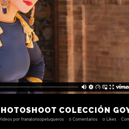
PHOTOSHOOT COLECCIÓN GO
Vídeos
por
franalonsopeluqueros
0 Comentarios
0
Likes
Com