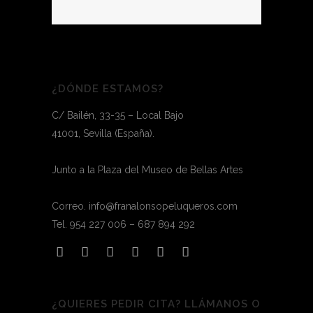
¿DÓNDE ESTAMOS?
C/ Bailén, 33-35 – Local Bajo
41001, Sevilla (España).
Junto a la Plaza del Museo de Bellas Artes
Correo. info@franalonsopeluqueros.com
Tel. 954 227 006 – 687 894 292
¿QUIERES PEDIR CITA? LLÁMANOS O